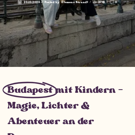
29.10.2025
/
Posted by
Clemens Strandl
/
2718
/
0
Budapest
mit Kindern –
Magie, Lichter &
Abenteuer an der