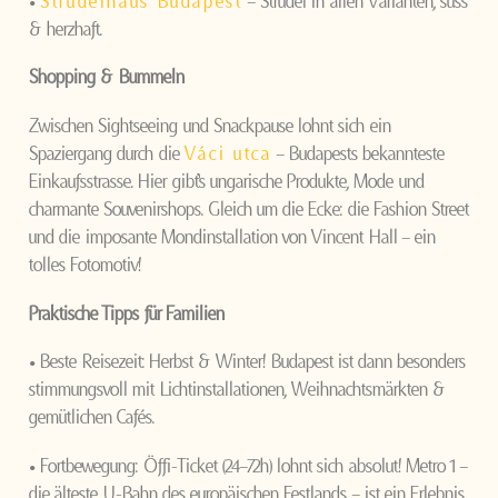
•
Strudelhaus Budapest
– Strudel in allen Varianten, süss
& herzhaft.
Shopping & Bummeln
Zwischen Sightseeing und Snackpause lohnt sich ein
Spaziergang durch die
Váci utca
– Budapests bekannteste
Einkaufsstrasse. Hier gibt’s ungarische Produkte, Mode und
charmante Souvenirshops. Gleich um die Ecke: die Fashion Street
und die imposante Mondinstallation von Vincent Hall – ein
tolles Fotomotiv!
Praktische Tipps für Familien
• Beste Reisezeit: Herbst & Winter! Budapest ist dann besonders
stimmungsvoll mit Lichtinstallationen, Weihnachtsmärkten &
gemütlichen Cafés.
• Fortbewegung: Öffi-Ticket (24–72h) lohnt sich absolut! Metro 1 –
die älteste U-Bahn des europäischen Festlands – ist ein Erlebnis