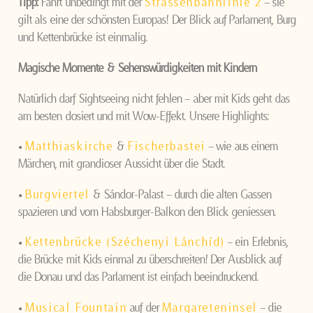
Tipp:
Fahrt unbedingt mit der
Strassenbahnlinie 2
– sie
gilt als eine der schönsten Europas! Der Blick auf Parlament, Burg
und Kettenbrücke ist einmalig.
Magische Momente & Sehenswürdigkeiten mit Kindern
Natürlich darf Sightseeing nicht fehlen – aber mit Kids geht das
am besten dosiert und mit Wow-Effekt. Unsere Highlights:
•
Matthiaskirche
&
Fischerbastei
– wie aus einem
Märchen, mit grandioser Aussicht über die Stadt.
•
Burgviertel
& Sándor-Palast – durch die alten Gassen
spazieren und vom Habsburger-Balkon den Blick geniessen.
•
Kettenbrücke (Széchenyi Lánchíd)
– ein Erlebnis,
die Brücke mit Kids einmal zu überschreiten! Der Ausblick auf
die Donau und das Parlament ist einfach beeindruckend.
•
Musical Fountain
auf der
Margareteninsel
– die