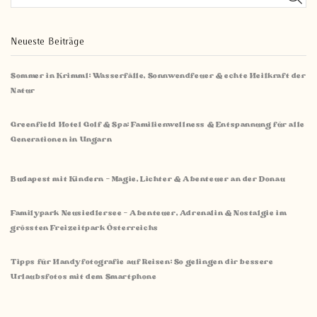
Neueste Beiträge
Sommer in Krimml: Wasserfälle, Sonnwendfeuer & echte Heilkraft der
Natur
Greenfield Hotel Golf & Spa: Familienwellness & Entspannung für alle
Generationen in Ungarn
Budapest mit Kindern – Magie, Lichter & Abenteuer an der Donau
Familypark Neusiedlersee – Abenteuer, Adrenalin & Nostalgie im
grössten Freizeitpark Österreichs
Tipps für Handyfotografie auf Reisen: So gelingen dir bessere
Urlaubsfotos mit dem Smartphone