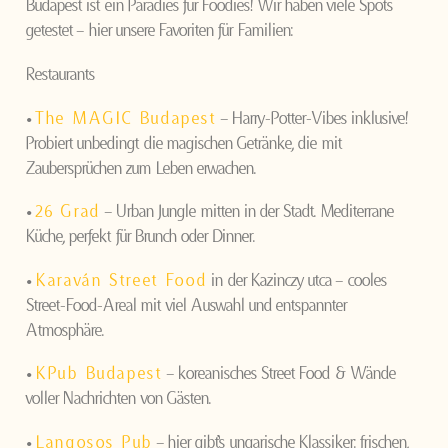
Budapest ist ein Paradies für Foodies! Wir haben viele Spots
getestet – hier unsere Favoriten für Familien:
Restaurants
•
The MAGIC Budapest
– Harry-Potter-Vibes inklusive!
Probiert unbedingt die magischen Getränke, die mit
Zaubersprüchen zum Leben erwachen.
•
26 Grad
– Urban Jungle mitten in der Stadt. Mediterrane
Küche, perfekt für Brunch oder Dinner.
•
Karaván Street Food
in der Kazinczy utca – cooles
Street-Food-Areal mit viel Auswahl und entspannter
Atmosphäre.
•
KPub Budapest
– koreanisches Street Food & Wände
voller Nachrichten von Gästen.
•
Langosos Pub
– hier gibt’s ungarische Klassiker: frischen,