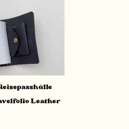
Reisepasshülle
avelfolio Leather