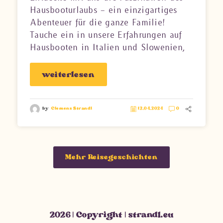
Hausbooturlaubs – ein einzigartiges
Abenteuer für die ganze Familie!
Tauche ein in unsere Erfahrungen auf
Hausbooten in Italien und Slowenien,
erfahre, warum diese Art des Reisens
besonders für Kinder so aufregend ist,
weiterlesen
und lass dich von den Highlights
unserer Hausbooturlaube verzaubern.
Ob in den Gewässern von Lignano oder
by
Clemens Strandl
12.04.2024
0
am Yachthafen von Portoroz – erlebe
Freiheit, Natur und unvergessliche
Familienzeit auf dem Wasser.
Mehr Reisegeschichten
2026 | Copyright | strandl.eu