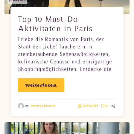
Frankreich
Top 10 Must-Do
Aktivitäten in Paris
Erlebe die Romantik von Paris, der
Stadt der Liebe! Tauche ein in
atemberaubende Sehenswürdigkeiten,
kulinarische Genüsse und einzigartige
Shoppingmöglichkeiten. Entdecke die
Top 10 Must-Do-Aktivitäten, von
funkelnden Nächten am Eiffelturm bis
weiterlesen
zu gemütlichen Bootsfahrten auf der
Seine. Freue dich über die besten
Aussichten über die Stadt und finde
by
Clemens Strandl
12.02.2024
0
die schönsten Cafés und Restaurants.
Paris erwartet dich mit unvergesslichem
Charme – Bon voyage!