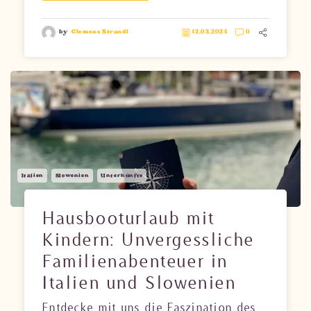
Eine durchdachte Planung für eine
reibungslose Reise.
by
Clemens Strandl
12.03.2024
0
Italien
Slowenien
Unterkünfte
Hausbooturlaub mit
Kindern: Unvergessliche
Familienabenteuer in
Italien und Slowenien
Entdecke mit uns die Faszination des